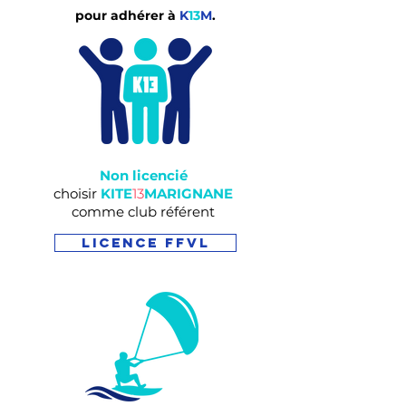
pour adhérer à
K
13
M
.
Non licencié
choisir
KITE
13
MARIGNANE
comme club référent
licence FFVL