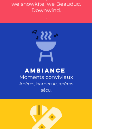
we snowkite, we Beauduc,
Downwind.
.
AMBIANCE
Moments conviviaux
Apéros, barbecue, apéros
sécu.