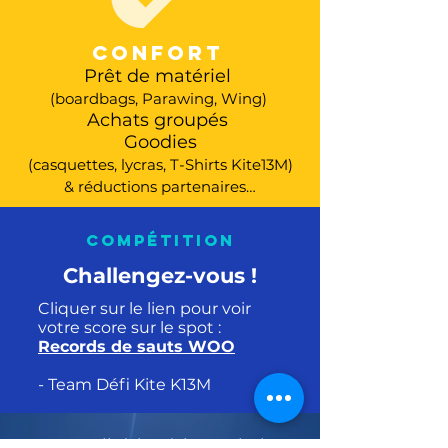
CONFORT
Prêt de matériel
(boardbags, Parawing, Wing)
Achats
groupés
Goodies
(casquettes, lycras, T-Shirts Kite13M)
& réductions partenaires…
COMPÉTITION
Challengez-vous !
​Cliquer sur le lien pour voir
votre score sur le spot :
Records de sauts WOO
- Team Défi Kite K13M
L'adhésion à l'association